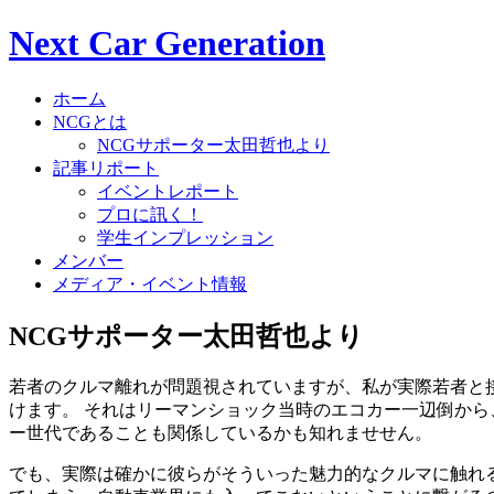
Next Car Generation
ホーム
NCGとは
NCGサポーター太田哲也より
記事リポート
イベントレポート
プロに訊く！
学生インプレッション
メンバー
メディア・イベント情報
NCGサポーター太田哲也より
若者のクルマ離れが問題視されていますが、私が実際若者と
けます。 それはリーマンショック当時のエコカー一辺倒か
ー世代であることも関係しているかも知れませせん。
でも、実際は確かに彼らがそういった魅力的なクルマに触れ