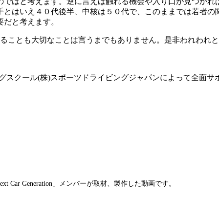
のではと考えます。逆に言えば触れる機会や入り口が見つかれ
ｽﾄは若手とはいえ４０代後半、中核は５０代で、このままでは若
必要だと考えます。
を伝えることも大切なことは言うまでもありません。是非われわ
 スポーツドライビングスクール(株)スポーツドライビングジャパンによって
Car Generation」メンバーが取材、製作した動画です。